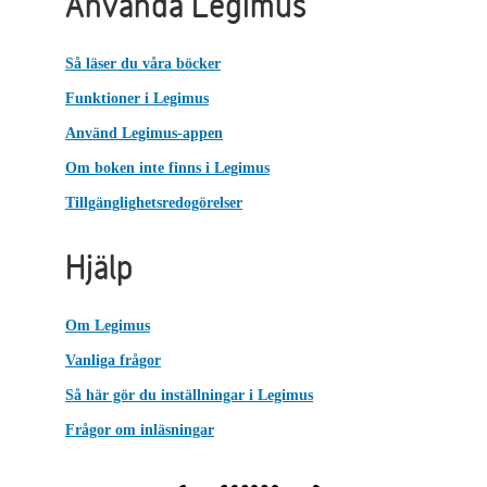
Använda Legimus
Så läser du våra böcker
Funktioner i Legimus
Använd Legimus-appen
Om boken inte finns i Legimus
Tillgänglighetsredogörelser
Hjälp
Om Legimus
Vanliga frågor
Så här gör du inställningar i Legimus
Frågor om inläsningar