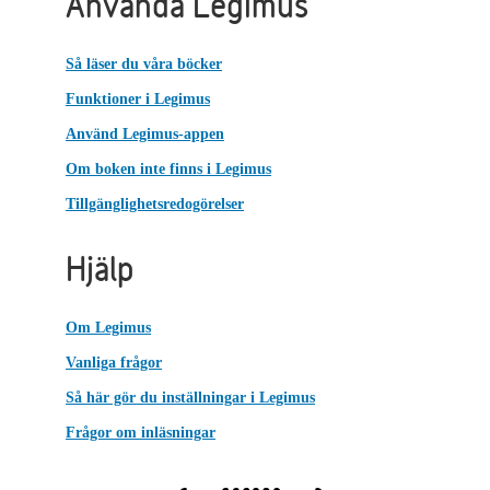
Använda Legimus
Så läser du våra böcker
Funktioner i Legimus
Använd Legimus-appen
Om boken inte finns i Legimus
Tillgänglighetsredogörelser
Hjälp
Om Legimus
Vanliga frågor
Så här gör du inställningar i Legimus
Frågor om inläsningar