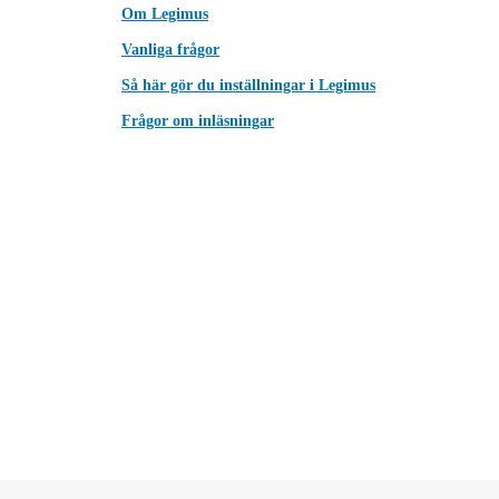
Om Legimus
Vanliga frågor
Så här gör du inställningar i Legimus
Frågor om inläsningar