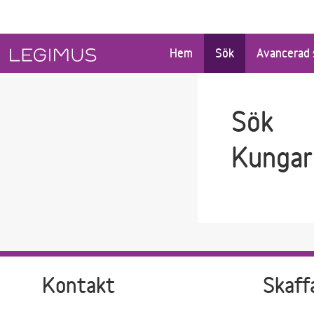
Gå till sökfältet
Gå till huvudinnehåll
Hem
Sök
Avancerad 
Sök
Kungar
Kontakt
Skaff