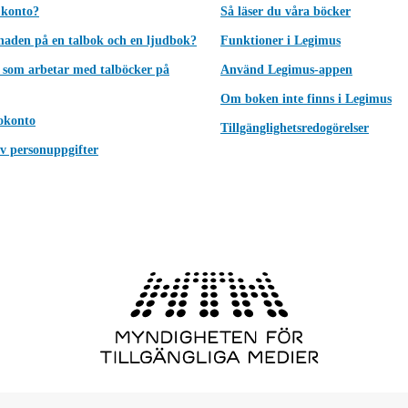
 konto?
Så läser du våra böcker
lnaden på en talbok och en ljudbok?
Funktioner i Legimus
 som arbetar med talböcker på
Använd Legimus-appen
Om boken inte finns i Legimus
okonto
Tillgänglighetsredogörelser
v personuppgifter