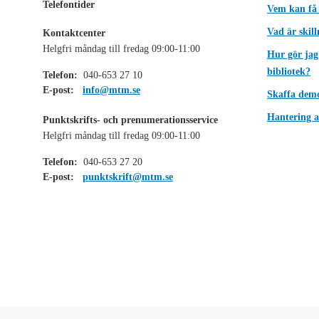
Telefontider
Vem kan få
Vad är skil
Kontaktcenter
Helgfri måndag till fredag 09:00-11:00
Hur gör jag
bibliotek?
Telefon:
040-653 27 10
E-post:
info@mtm.se
Skaffa dem
Hantering a
Punktskrifts- och prenumerationsservice
Helgfri måndag till fredag 09:00-11:00
Telefon:
040-653 27 20
E-post:
punktskrift@mtm.se