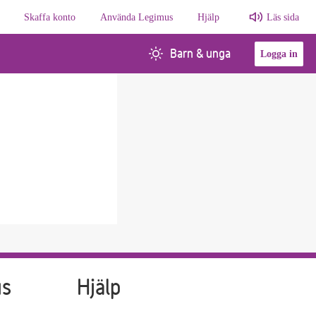
Skaffa konto
Använda Legimus
Hjälp
Läs sida
Barn & unga
Logga in
us
Hjälp