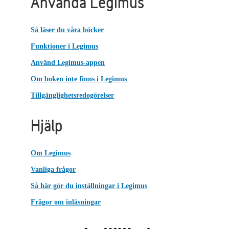
Använda Legimus
Så läser du våra böcker
Funktioner i Legimus
Använd Legimus-appen
Om boken inte finns i Legimus
Tillgänglighetsredogörelser
Hjälp
Om Legimus
Vanliga frågor
Så här gör du inställningar i Legimus
Frågor om inläsningar