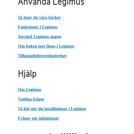
Använda Legimus
Så läser du våra böcker
Funktioner i Legimus
Använd Legimus-appen
Om boken inte finns i Legimus
Tillgänglighetsredogörelser
Hjälp
Om Legimus
Vanliga frågor
Så här gör du inställningar i Legimus
Frågor om inläsningar