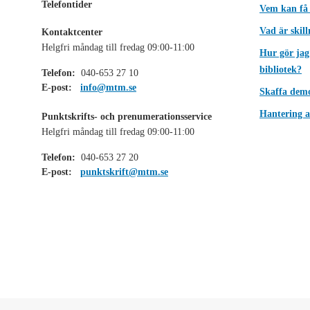
Telefontider
Vem kan få
Vad är skil
Kontaktcenter
Helgfri måndag till fredag 09:00-11:00
Hur gör jag
bibliotek?
Telefon:
040-653 27 10
E-post:
info@mtm.se
Skaffa dem
Hantering a
Punktskrifts- och prenumerationsservice
Helgfri måndag till fredag 09:00-11:00
Telefon:
040-653 27 20
E-post:
punktskrift@mtm.se