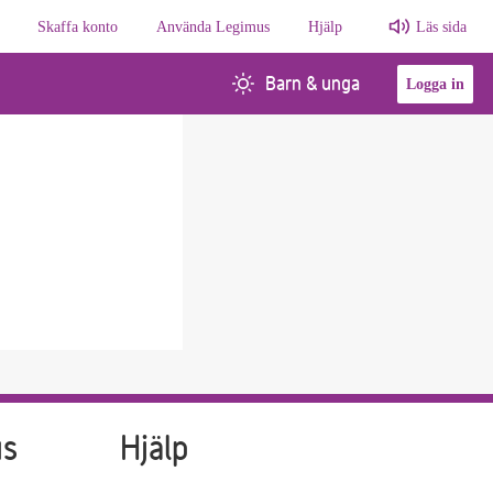
Skaffa konto
Använda Legimus
Hjälp
Läs sida
Barn & unga
Logga in
us
Hjälp