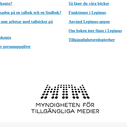
 konto?
Så läser du våra böcker
lnaden på en talbok och en ljudbok?
Funktioner i Legimus
 som arbetar med talböcker på
Använd Legimus-appen
Om boken inte finns i Legimus
okonto
Tillgänglighetsredogörelser
v personuppgifter