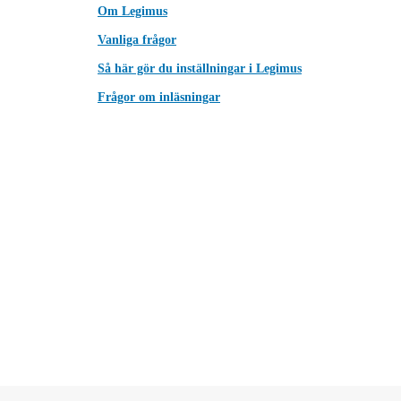
Om Legimus
Vanliga frågor
Så här gör du inställningar i Legimus
Frågor om inläsningar