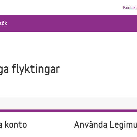
Kontakt
sök
ga flyktingar
a konto
Använda Legim