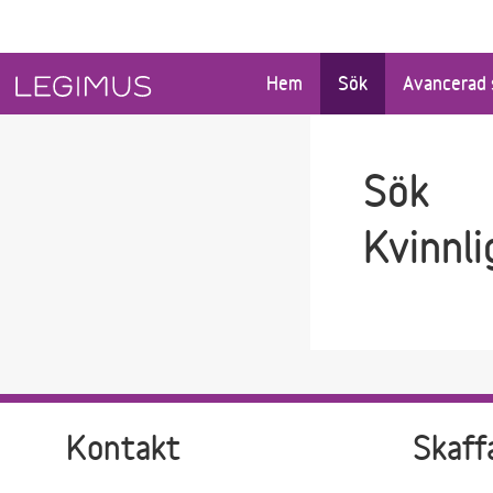
Gå till sökfältet
Gå till huvudinnehåll
Hem
Sök
Avancerad 
Sök
Kvinnli
Kontakt
Skaff