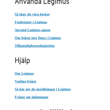
Använda Legimus
Så läser du våra böcker
Funktioner i Legimus
Använd Legimus-appen
Om boken inte finns i Legimus
Tillgänglighetsredogörelser
Hjälp
Om Legimus
Vanliga frågor
Så här gör du inställningar i Legimus
Frågor om inläsningar