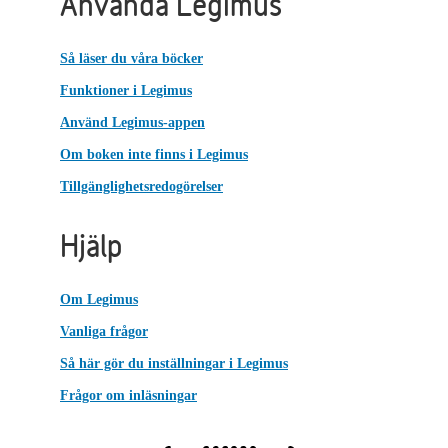
Använda Legimus
Så läser du våra böcker
Funktioner i Legimus
Använd Legimus-appen
Om boken inte finns i Legimus
Tillgänglighetsredogörelser
Hjälp
Om Legimus
Vanliga frågor
Så här gör du inställningar i Legimus
Frågor om inläsningar