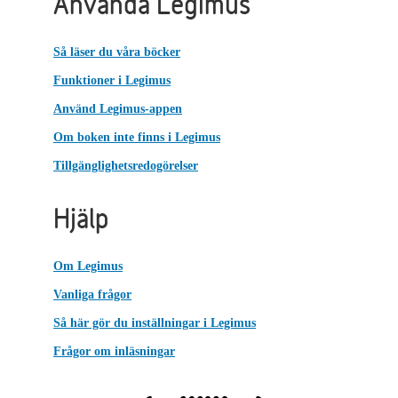
Använda Legimus
Så läser du våra böcker
Funktioner i Legimus
Använd Legimus-appen
Om boken inte finns i Legimus
Tillgänglighetsredogörelser
Hjälp
Om Legimus
Vanliga frågor
Så här gör du inställningar i Legimus
Frågor om inläsningar