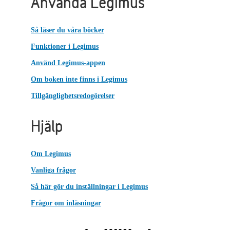
Använda Legimus
Så läser du våra böcker
Funktioner i Legimus
Använd Legimus-appen
Om boken inte finns i Legimus
Tillgänglighetsredogörelser
Hjälp
Om Legimus
Vanliga frågor
Så här gör du inställningar i Legimus
Frågor om inläsningar