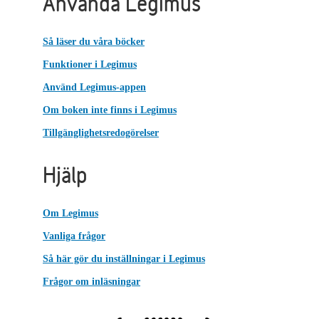
Använda Legimus
Så läser du våra böcker
Funktioner i Legimus
Använd Legimus-appen
Om boken inte finns i Legimus
Tillgänglighetsredogörelser
Hjälp
Om Legimus
Vanliga frågor
Så här gör du inställningar i Legimus
Frågor om inläsningar