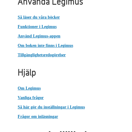
Använda Legimus
Så läser du våra böcker
Funktioner i Legimus
Använd Legimus-appen
Om boken inte finns i Legimus
Tillgänglighetsredogörelser
Hjälp
Om Legimus
Vanliga frågor
Så här gör du inställningar i Legimus
Frågor om inläsningar