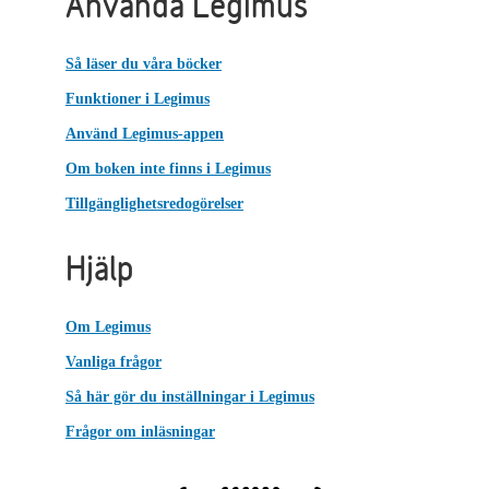
Använda Legimus
Så läser du våra böcker
Funktioner i Legimus
Använd Legimus-appen
Om boken inte finns i Legimus
Tillgänglighetsredogörelser
Hjälp
Om Legimus
Vanliga frågor
Så här gör du inställningar i Legimus
Frågor om inläsningar