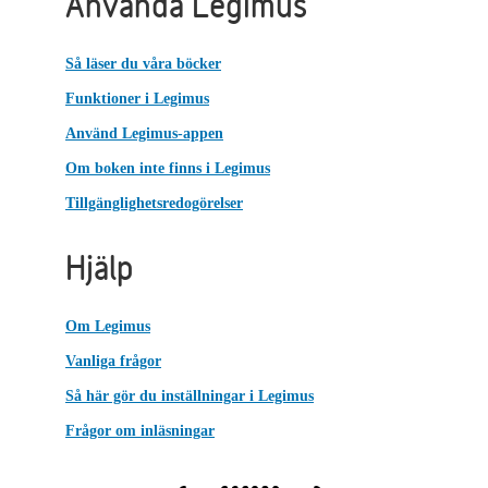
Använda Legimus
Så läser du våra böcker
Funktioner i Legimus
Använd Legimus-appen
Om boken inte finns i Legimus
Tillgänglighetsredogörelser
Hjälp
Om Legimus
Vanliga frågor
Så här gör du inställningar i Legimus
Frågor om inläsningar