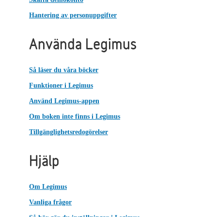
Hantering av personuppgifter
Använda Legimus
Så läser du våra böcker
Funktioner i Legimus
Använd Legimus-appen
Om boken inte finns i Legimus
Tillgänglighetsredogörelser
Hjälp
Om Legimus
Vanliga frågor