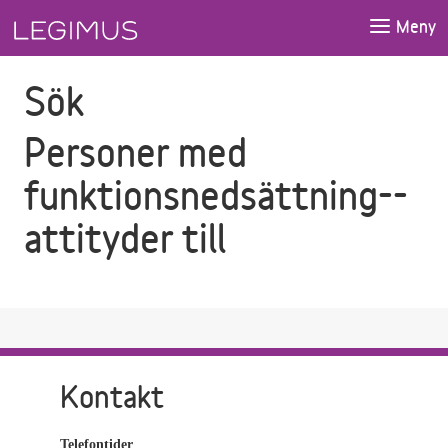
Gå till sökfältet
Gå till huvudinnehåll
Meny
Sök
Personer med
funktionsnedsättning--
attityder till
Kontakt
Telefontider