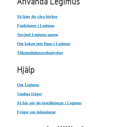
Använda Legimus
Så läser du våra böcker
Funktioner i Legimus
Använd Legimus-appen
Om boken inte finns i Legimus
Tillgänglighetsredogörelser
Hjälp
Om Legimus
Vanliga frågor
Så här gör du inställningar i Legimus
Frågor om inläsningar