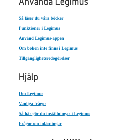
Använda Legimus
Så läser du våra böcker
Funktioner i Legimus
Använd Legimus-appen
Om boken inte finns i Legimus
Tillgänglighetsredogörelser
Hjälp
Om Legimus
Vanliga frågor
Så här gör du inställningar i Legimus
Frågor om inläsningar