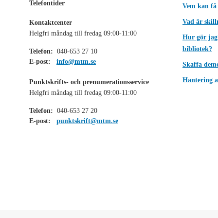
Telefontider
Vem kan få
Vad är skil
Kontaktcenter
Helgfri måndag till fredag 09:00-11:00
Hur gör jag
bibliotek?
Telefon:
040-653 27 10
E-post:
info@mtm.se
Skaffa dem
Hantering a
Punktskrifts- och prenumerationsservice
Helgfri måndag till fredag 09:00-11:00
Telefon:
040-653 27 20
E-post:
punktskrift@mtm.se