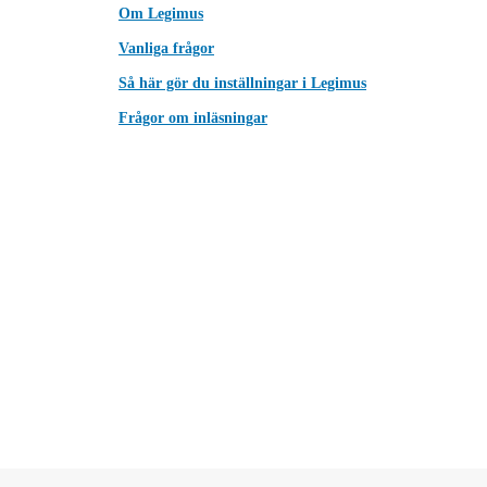
Om Legimus
Vanliga frågor
Så här gör du inställningar i Legimus
Frågor om inläsningar