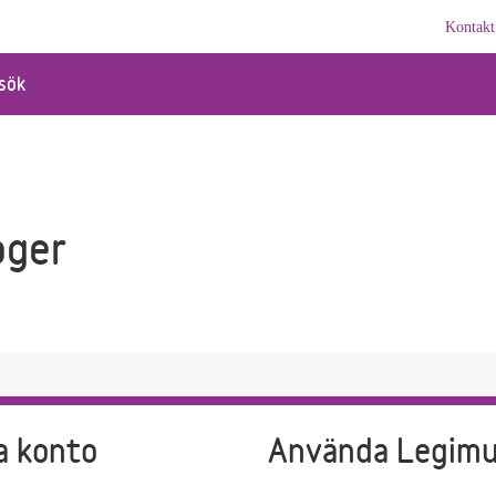
Kontakt
sök
oger
a konto
Använda Legim