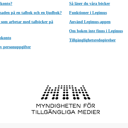
 konto?
Så läser du våra böcker
lnaden på en talbok och en ljudbok?
Funktioner i Legimus
 som arbetar med talböcker på
Använd Legimus-appen
Om boken inte finns i Legimus
okonto
Tillgänglighetsredogörelser
v personuppgifter