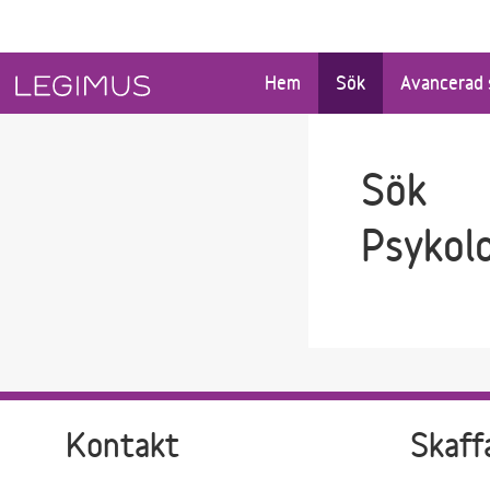
Gå till sökfältet
Gå till huvudinnehåll
Hem
Sök
Avancerad 
Sök
Psykol
Kontakt
Skaff