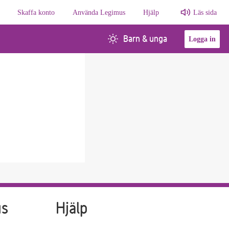
Skaffa konto
Använda Legimus
Hjälp
Läs sida
Barn & unga
Logga in
us
Hjälp