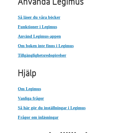
Använda Legimus
Så läser du våra böcker
Funktioner i Legimus
Använd Legimus-appen
Om boken inte finns i Legimus
Tillgänglighetsredogörelser
Hjälp
Om Legimus
Vanliga frågor
Så här gör du inställningar i Legimus
Frågor om inläsningar