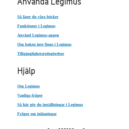
Använda Legimus
Så läser du våra böcker
Funktioner i Legimus
Använd Legimus-appen
Om boken inte finns i Legimus
Tillgänglighetsredogörelser
Hjälp
Om Legimus
Vanliga frågor
Så här gör du inställningar i Legimus
Frågor om inläsningar