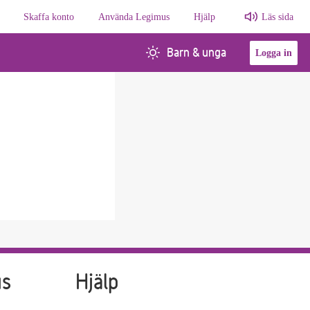
Skaffa konto
Använda Legimus
Hjälp
Läs sida
Barn & unga
Logga in
us
Hjälp