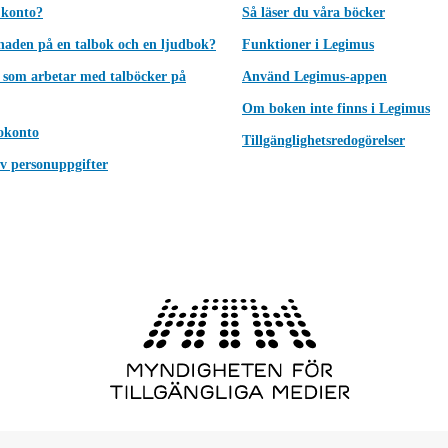
 konto?
Så läser du våra böcker
lnaden på en talbok och en ljudbok?
Funktioner i Legimus
 som arbetar med talböcker på
Använd Legimus-appen
Om boken inte finns i Legimus
okonto
Tillgänglighetsredogörelser
v personuppgifter