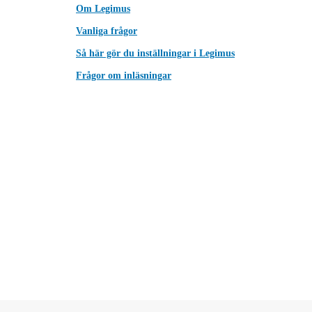
Om Legimus
Vanliga frågor
Så här gör du inställningar i Legimus
Frågor om inläsningar