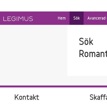
Gå till sökfältet
Gå till huvudinnehåll
Hem
Sök
Avancerad 
Sök
Romanti
Kontakt
Skaff