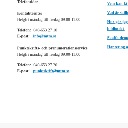
Telefontider
Vem kan få
Vad är skil
Kontaktcenter
Helgfri måndag till fredag 09:00-11:00
Hur gör jag
bibliotek?
Telefon:
040-653 27 10
E-post:
info@mtm.se
Skaffa dem
Hantering a
Punktskrifts- och prenumerationsservice
Helgfri måndag till fredag 09:00-11:00
Telefon:
040-653 27 20
E-post:
punktskrift@mtm.se