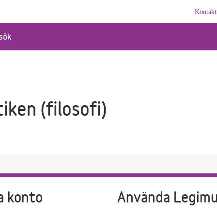
Kontakt
sök
ken (filosofi)
a konto
Använda Legim