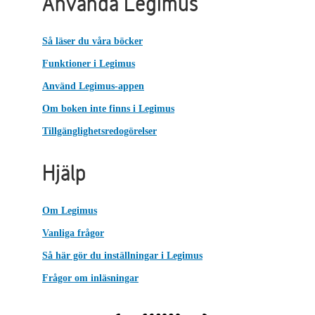
Använda Legimus
Så läser du våra böcker
Funktioner i Legimus
Använd Legimus-appen
Om boken inte finns i Legimus
Tillgänglighetsredogörelser
Hjälp
Om Legimus
Vanliga frågor
Så här gör du inställningar i Legimus
Frågor om inläsningar