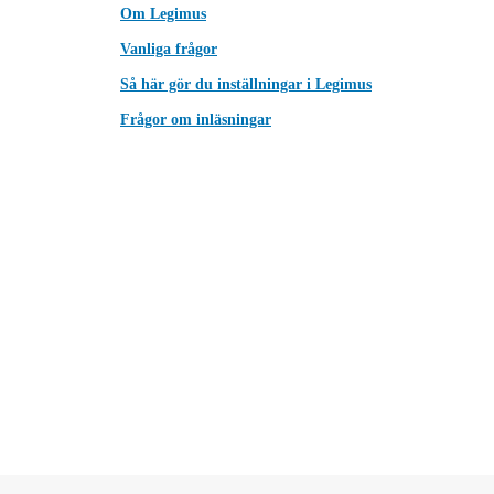
Om Legimus
Vanliga frågor
Så här gör du inställningar i Legimus
Frågor om inläsningar