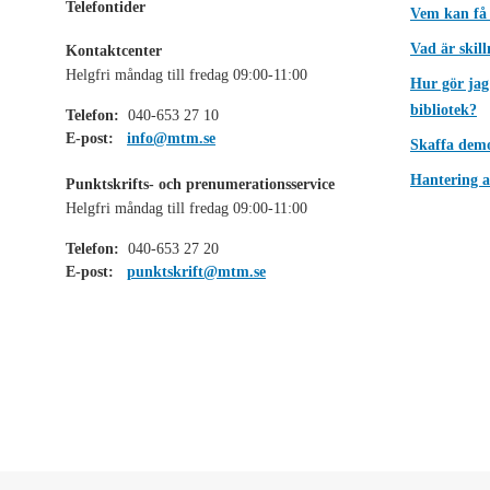
Telefontider
Vem kan få
Vad är skil
Kontaktcenter
Helgfri måndag till fredag 09:00-11:00
Hur gör jag
bibliotek?
Telefon:
040-653 27 10
E-post:
info@mtm.se
Skaffa dem
Hantering a
Punktskrifts- och prenumerationsservice
Helgfri måndag till fredag 09:00-11:00
Telefon:
040-653 27 20
E-post:
punktskrift@mtm.se