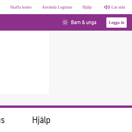
Skaffa konto
Använda Legimus
Hjälp
Läs sida
Barn & unga
Logga in
us
Hjälp