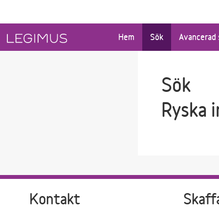
Gå till sökfältet
Gå till huvudinnehåll
Hem
Sök
Avancerad 
Sök
Ryska 
Kontakt
Skaff