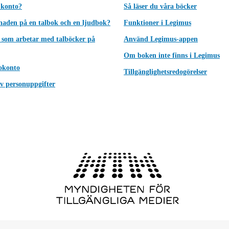
 konto?
Så läser du våra böcker
lnaden på en talbok och en ljudbok?
Funktioner i Legimus
 som arbetar med talböcker på
Använd Legimus-appen
Om boken inte finns i Legimus
okonto
Tillgänglighetsredogörelser
v personuppgifter