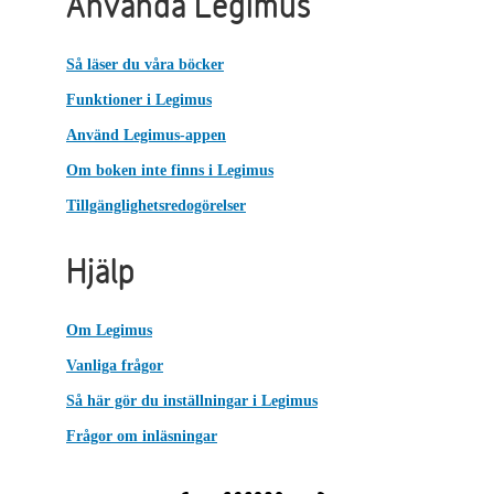
Använda Legimus
Så läser du våra böcker
Funktioner i Legimus
Använd Legimus-appen
Om boken inte finns i Legimus
Tillgänglighetsredogörelser
Hjälp
Om Legimus
Vanliga frågor
Så här gör du inställningar i Legimus
Frågor om inläsningar