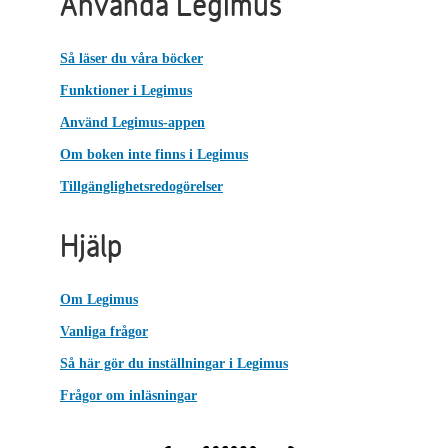
Använda Legimus
Så läser du våra böcker
Funktioner i Legimus
Använd Legimus-appen
Om boken inte finns i Legimus
Tillgänglighetsredogörelser
Hjälp
Om Legimus
Vanliga frågor
Så här gör du inställningar i Legimus
Frågor om inläsningar