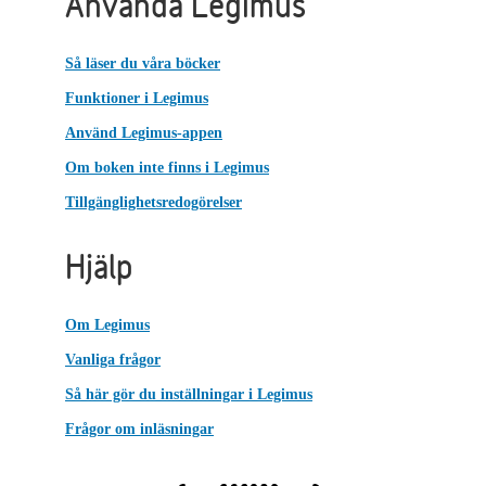
Använda Legimus
Så läser du våra böcker
Funktioner i Legimus
Använd Legimus-appen
Om boken inte finns i Legimus
Tillgänglighetsredogörelser
Hjälp
Om Legimus
Vanliga frågor
Så här gör du inställningar i Legimus
Frågor om inläsningar