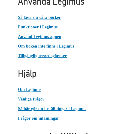
Använda Legimus
Så läser du våra böcker
Funktioner i Legimus
Använd Legimus-appen
Om boken inte finns i Legimus
Tillgänglighetsredogörelser
Hjälp
Om Legimus
Vanliga frågor
Så här gör du inställningar i Legimus
Frågor om inläsningar