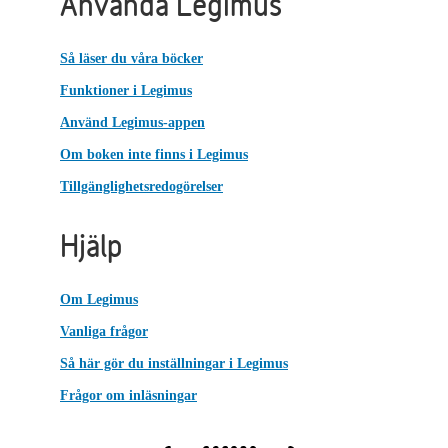
Använda Legimus
Så läser du våra böcker
Funktioner i Legimus
Använd Legimus-appen
Om boken inte finns i Legimus
Tillgänglighetsredogörelser
Hjälp
Om Legimus
Vanliga frågor
Så här gör du inställningar i Legimus
Frågor om inläsningar