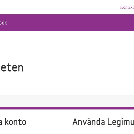
Kontakt
sök
beten
a konto
Använda Legim