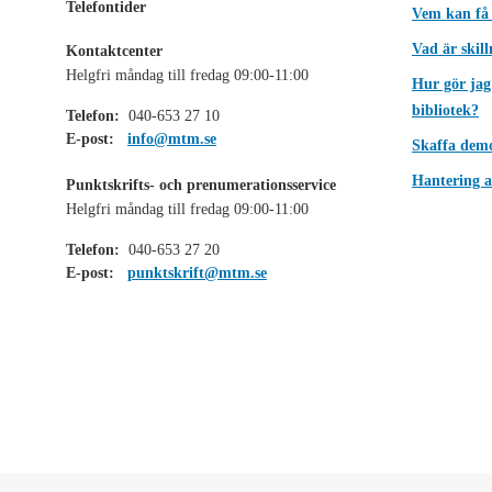
Telefontider
Vem kan få
Vad är skil
Kontaktcenter
Helgfri måndag till fredag 09:00-11:00
Hur gör jag
bibliotek?
Telefon:
040-653 27 10
E-post:
info@mtm.se
Skaffa dem
Hantering a
Punktskrifts- och prenumerationsservice
Helgfri måndag till fredag 09:00-11:00
Telefon:
040-653 27 20
E-post:
punktskrift@mtm.se