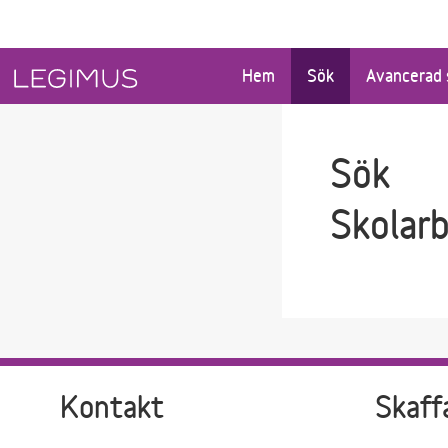
Gå till sökfältet
Gå till huvudinnehåll
Hem
Sök
Avancerad 
Sök
Skolar
Kontakt
Skaff