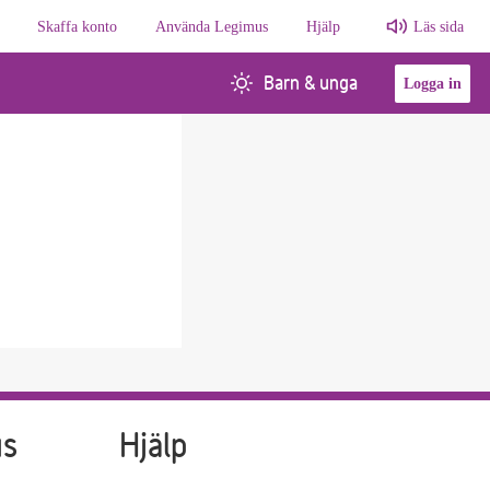
Skaffa konto
Använda Legimus
Hjälp
Läs sida
Barn & unga
Logga in
us
Hjälp