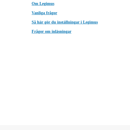
Om Legimus
Vanliga frågor
Så här gör du inställningar i Legimus
Frågor om inläsningar