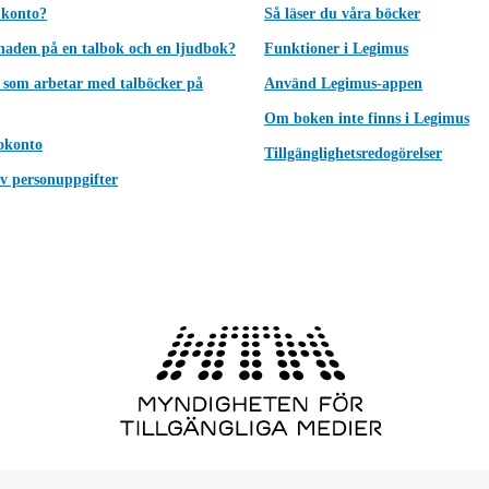
 konto?
Så läser du våra böcker
lnaden på en talbok och en ljudbok?
Funktioner i Legimus
 som arbetar med talböcker på
Använd Legimus-appen
Om boken inte finns i Legimus
okonto
Tillgänglighetsredogörelser
v personuppgifter