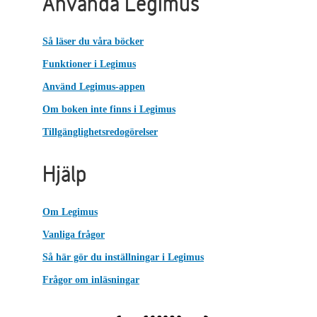
Använda Legimus
Så läser du våra böcker
Funktioner i Legimus
Använd Legimus-appen
Om boken inte finns i Legimus
Tillgänglighetsredogörelser
Hjälp
Om Legimus
Vanliga frågor
Så här gör du inställningar i Legimus
Frågor om inläsningar