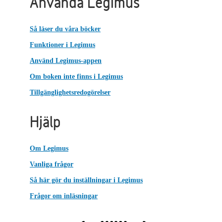
Använda Legimus
Så läser du våra böcker
Funktioner i Legimus
Använd Legimus-appen
Om boken inte finns i Legimus
Tillgänglighetsredogörelser
Hjälp
Om Legimus
Vanliga frågor
Så här gör du inställningar i Legimus
Frågor om inläsningar