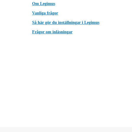
Om Legimus
Vanliga frågor
Så här gör du inställningar i Legimus
Frågor om inläsningar