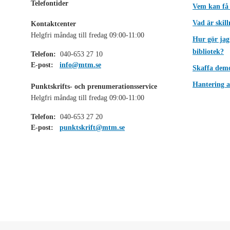
Telefontider
Vem kan få
Vad är skil
Kontaktcenter
Helgfri måndag till fredag 09:00-11:00
Hur gör jag
bibliotek?
Telefon:
040-653 27 10
E-post:
info@mtm.se
Skaffa dem
Hantering a
Punktskrifts- och prenumerationsservice
Helgfri måndag till fredag 09:00-11:00
Telefon:
040-653 27 20
E-post:
punktskrift@mtm.se