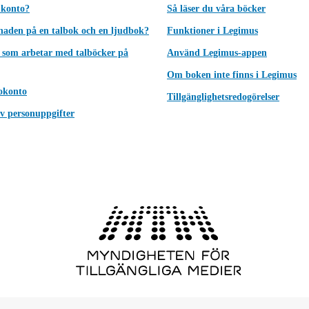
 konto?
Så läser du våra böcker
lnaden på en talbok och en ljudbok?
Funktioner i Legimus
 som arbetar med talböcker på
Använd Legimus-appen
Om boken inte finns i Legimus
okonto
Tillgänglighetsredogörelser
v personuppgifter