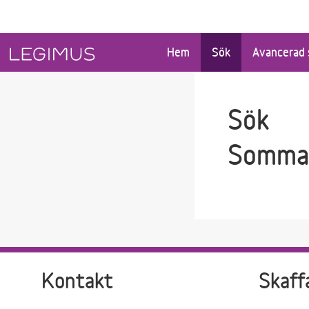
Gå till sökfältet
Gå till huvudinnehåll
Hem
Sök
Avancerad 
Sök
Somma
Kontakt
Skaff