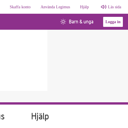
Skaffa konto
Använda Legimus
Hjälp
Läs sida
Barn & unga
Logga in
us
Hjälp