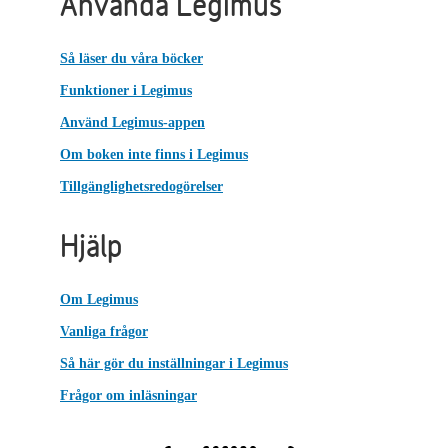
Använda Legimus
Så läser du våra böcker
Funktioner i Legimus
Använd Legimus-appen
Om boken inte finns i Legimus
Tillgänglighetsredogörelser
Hjälp
Om Legimus
Vanliga frågor
Så här gör du inställningar i Legimus
Frågor om inläsningar