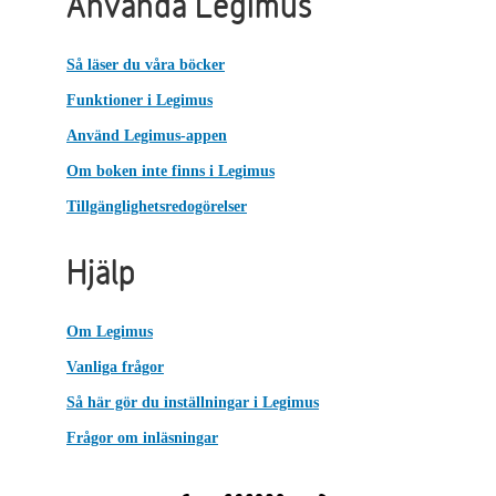
Använda Legimus
Så läser du våra böcker
Funktioner i Legimus
Använd Legimus-appen
Om boken inte finns i Legimus
Tillgänglighetsredogörelser
Hjälp
Om Legimus
Vanliga frågor
Så här gör du inställningar i Legimus
Frågor om inläsningar