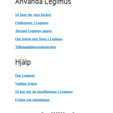
Använda Legimus
Så läser du våra böcker
Funktioner i Legimus
Använd Legimus-appen
Om boken inte finns i Legimus
Tillgänglighetsredogörelser
Hjälp
Om Legimus
Vanliga frågor
Så här gör du inställningar i Legimus
Frågor om inläsningar