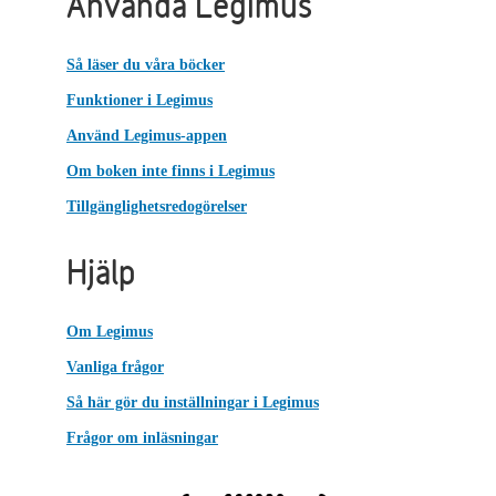
Använda Legimus
Så läser du våra böcker
Funktioner i Legimus
Använd Legimus-appen
Om boken inte finns i Legimus
Tillgänglighetsredogörelser
Hjälp
Om Legimus
Vanliga frågor
Så här gör du inställningar i Legimus
Frågor om inläsningar