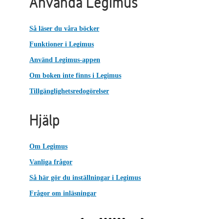
Använda Legimus
Så läser du våra böcker
Funktioner i Legimus
Använd Legimus-appen
Om boken inte finns i Legimus
Tillgänglighetsredogörelser
Hjälp
Om Legimus
Vanliga frågor
Så här gör du inställningar i Legimus
Frågor om inläsningar