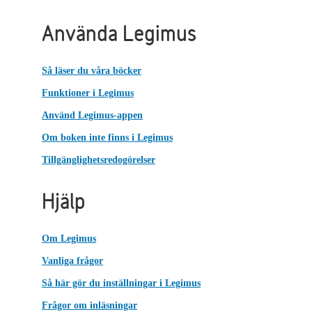
Använda Legimus
Så läser du våra böcker
Funktioner i Legimus
Använd Legimus-appen
Om boken inte finns i Legimus
Tillgänglighetsredogörelser
Hjälp
Om Legimus
Vanliga frågor
Så här gör du inställningar i Legimus
Frågor om inläsningar