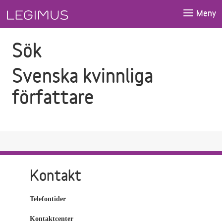
Gå till sökfältet
Gå till huvudinnehåll
Meny
Sök
Svenska kvinnliga
författare
Kontakt
Telefontider
Kontaktcenter