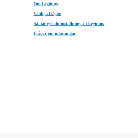
Om Legimus
Vanliga frågor
Så här gör du inställningar i Legimus
Frågor om inläsningar