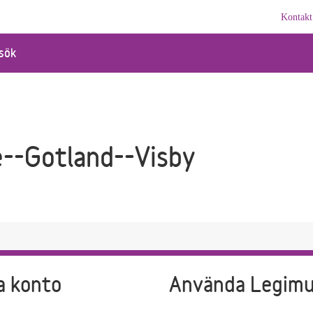
Kontakt
sök
e--Gotland--Visby
a konto
Använda Legim