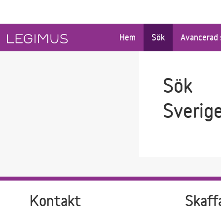
Gå till sökfältet
Gå till huvudinnehåll
Hem
Sök
Avancerad 
Sök
Sverig
Kontakt
Skaff