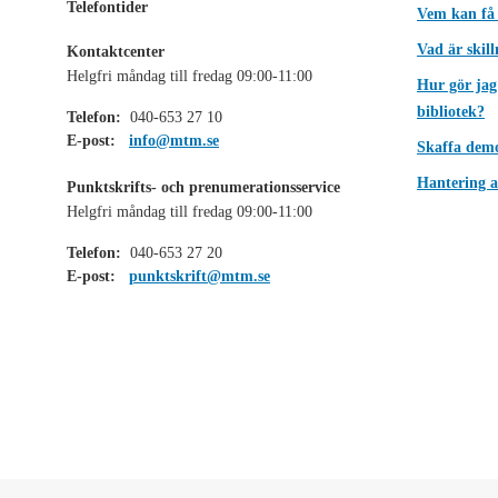
Telefontider
Vem kan få
Vad är skil
Kontaktcenter
Helgfri måndag till fredag 09:00-11:00
Hur gör jag
bibliotek?
Telefon:
040-653 27 10
E-post:
info@mtm.se
Skaffa dem
Hantering a
Punktskrifts- och prenumerationsservice
Helgfri måndag till fredag 09:00-11:00
Telefon:
040-653 27 20
E-post:
punktskrift@mtm.se