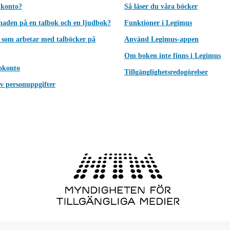
 konto?
Så läser du våra böcker
lnaden på en talbok och en ljudbok?
Funktioner i Legimus
 som arbetar med talböcker på
Använd Legimus-appen
Om boken inte finns i Legimus
okonto
Tillgänglighetsredogörelser
v personuppgifter