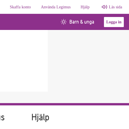
Skaffa konto
Använda Legimus
Hjälp
Läs sida
Barn & unga
Logga in
us
Hjälp