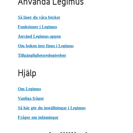
Använda Legimus
Så läser du våra böcker
Funktioner i Legimus
Använd Legimus-appen
Om boken inte finns i Legimus
Tillgänglighetsredogörelser
Hjälp
Om Legimus
Vanliga frågor
Så här gör du inställningar i Legimus
Frågor om inläsningar