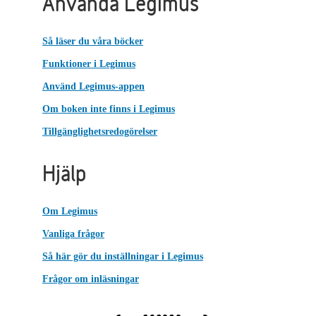
Använda Legimus
Så läser du våra böcker
Funktioner i Legimus
Använd Legimus-appen
Om boken inte finns i Legimus
Tillgänglighetsredogörelser
Hjälp
Om Legimus
Vanliga frågor
Så här gör du inställningar i Legimus
Frågor om inläsningar