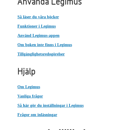
Använda Legimus
Så läser du våra böcker
Funktioner i Legimus
Använd Legimus-appen
Om boken inte finns i Legimus
Tillgänglighetsredogörelser
Hjälp
Om Legimus
Vanliga frågor
Så här gör du inställningar i Legimus
Frågor om inläsningar