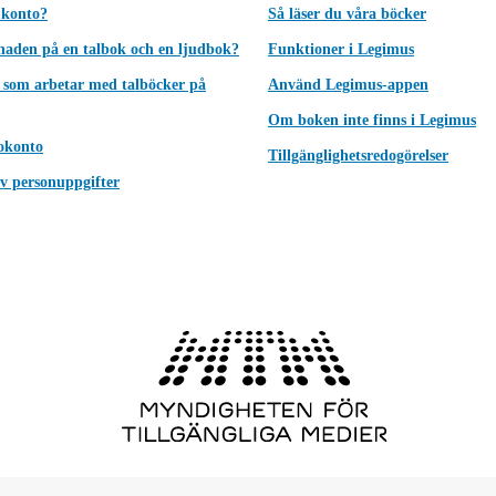
 konto?
Så läser du våra böcker
lnaden på en talbok och en ljudbok?
Funktioner i Legimus
 som arbetar med talböcker på
Använd Legimus-appen
Om boken inte finns i Legimus
okonto
Tillgänglighetsredogörelser
v personuppgifter