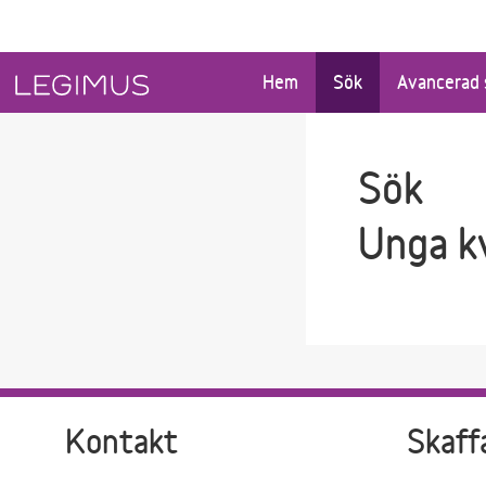
Gå till sökfältet
Gå till huvudinnehåll
Hem
Sök
Avancerad 
Sök
Unga k
Kontakt
Skaff