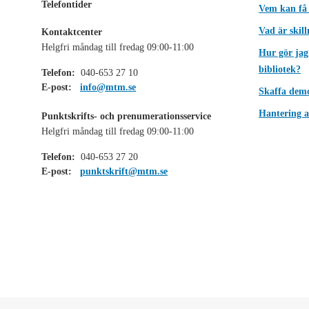
Telefontider
Vem kan få
Vad är skil
Kontaktcenter
Helgfri måndag till fredag 09:00-11:00
Hur gör jag
bibliotek?
Telefon:
040-653 27 10
E-post:
info@mtm.se
Skaffa dem
Hantering a
Punktskrifts- och prenumerationsservice
Helgfri måndag till fredag 09:00-11:00
Telefon:
040-653 27 20
E-post:
punktskrift@mtm.se