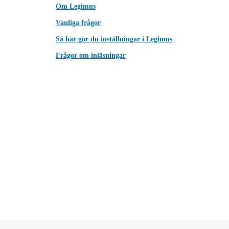
Om Legimus
Vanliga frågor
Så här gör du inställningar i Legimus
Frågor om inläsningar