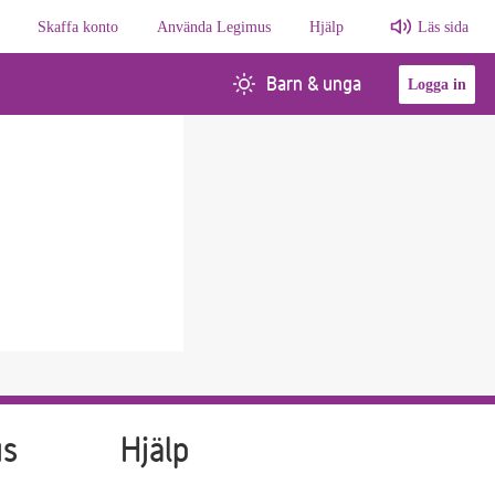
Skaffa konto
Använda Legimus
Hjälp
Läs sida
Barn & unga
Logga in
us
Hjälp