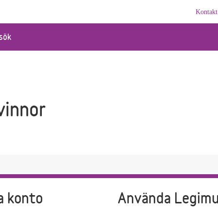
Kontakt
sök
vinnor
a konto
Använda Legim