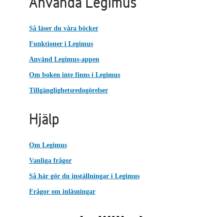
Använda Legimus
Så läser du våra böcker
Funktioner i Legimus
Använd Legimus-appen
Om boken inte finns i Legimus
Tillgänglighetsredogörelser
Hjälp
Om Legimus
Vanliga frågor
Så här gör du inställningar i Legimus
Frågor om inläsningar