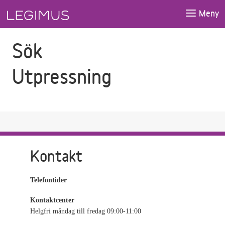
Gå till sökfältet
Gå till huvudinnehåll
Meny
Sök
Utpressning
Kontakt
Telefontider
Kontaktcenter
Helgfri måndag till fredag 09:00-11:00