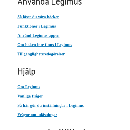
Använda Legimus
Så läser du våra böcker
Funktioner i Legimus
Använd Legimus-appen
Om boken inte finns i Legimus
Tillgänglighetsredogörelser
Hjälp
Om Legimus
Vanliga frågor
Så här gör du inställningar i Legimus
Frågor om inläsningar