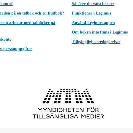
 konto?
Så läser du våra böcker
lnaden på en talbok och en ljudbok?
Funktioner i Legimus
 som arbetar med talböcker på
Använd Legimus-appen
Om boken inte finns i Legimus
okonto
Tillgänglighetsredogörelser
v personuppgifter