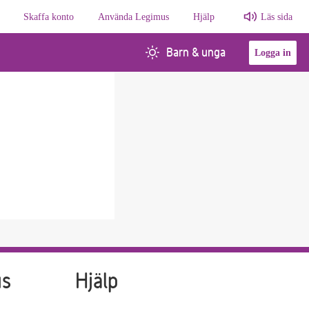
Skaffa konto
Använda Legimus
Hjälp
Läs sida
Barn & unga
Logga in
us
Hjälp