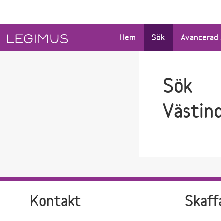
Gå till sökfältet
Gå till huvudinnehåll
Hem
Sök
Avancerad 
Sök
Västin
Kontakt
Skaff