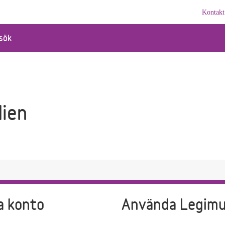
Kontakt
sök
dien
a konto
Använda Legim