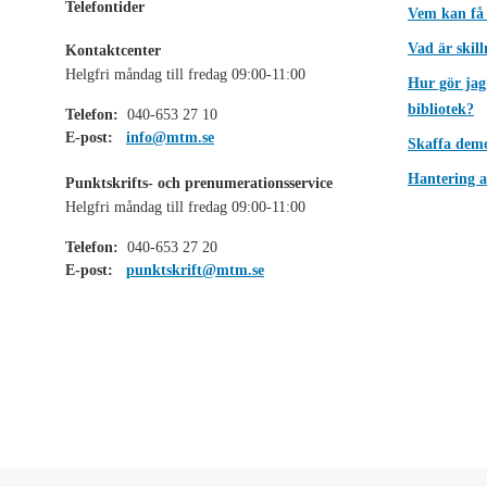
Telefontider
Vem kan få
Vad är skil
Kontaktcenter
Helgfri måndag till fredag 09:00-11:00
Hur gör jag
bibliotek?
Telefon:
040-653 27 10
E-post:
info@mtm.se
Skaffa dem
Hantering a
Punktskrifts- och prenumerationsservice
Helgfri måndag till fredag 09:00-11:00
Telefon:
040-653 27 20
E-post:
punktskrift@mtm.se