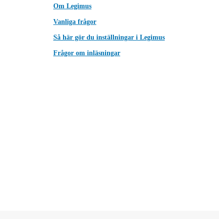
Om Legimus
Vanliga frågor
Så här gör du inställningar i Legimus
Frågor om inläsningar