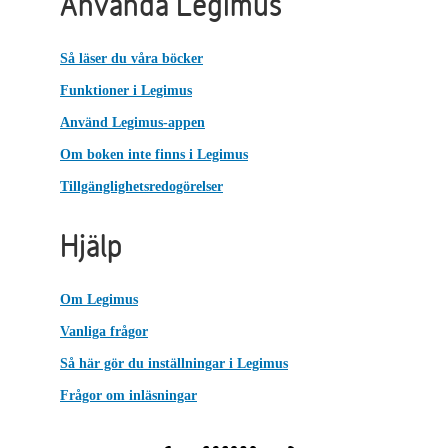
Använda Legimus
Så läser du våra böcker
Funktioner i Legimus
Använd Legimus-appen
Om boken inte finns i Legimus
Tillgänglighetsredogörelser
Hjälp
Om Legimus
Vanliga frågor
Så här gör du inställningar i Legimus
Frågor om inläsningar