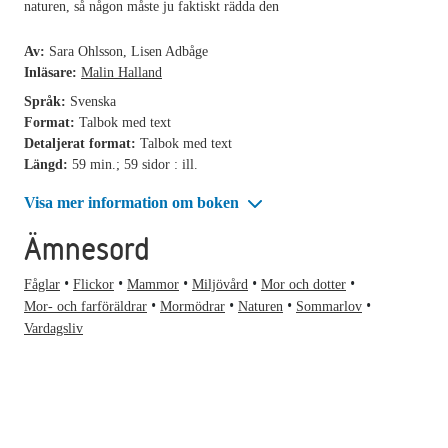
naturen, så någon måste ju faktiskt rädda den
Av:
Sara Ohlsson, Lisen Adbåge
Inläsare:
Malin Halland
Språk:
Svenska
Format:
Talbok med text
Detaljerat format:
Talbok med text
Längd:
59 min.; 59 sidor : ill.
Visa mer information om boken
Ämnesord
Fåglar
Flickor
Mammor
Miljövård
Mor och dotter
Mor- och farföräldrar
Mormödrar
Naturen
Sommarlov
Vardagsliv