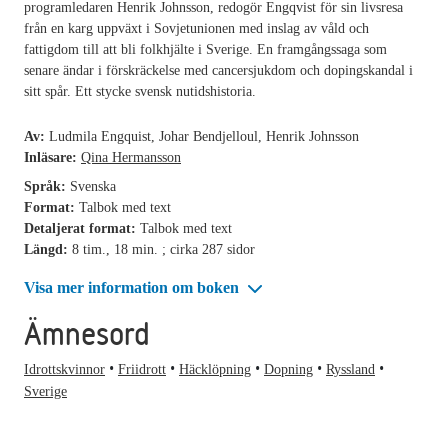
programledaren Henrik Johnsson, redogör Engqvist för sin livsresa
från en karg uppväxt i Sovjetunionen med inslag av våld och
fattigdom till att bli folkhjälte i Sverige. En framgångssaga som
senare ändar i förskräckelse med cancersjukdom och dopingskandal i
sitt spår. Ett stycke svensk nutidshistoria.
Av:
Ludmila Engquist, Johar Bendjelloul, Henrik Johnsson
Inläsare:
Qina Hermansson
Språk:
Svenska
Format:
Talbok med text
Detaljerat format:
Talbok med text
Längd:
8 tim., 18 min. ; cirka 287 sidor
Visa mer information om boken
Ämnesord
Idrottskvinnor
Friidrott
Häcklöpning
Dopning
Ryssland
Sverige