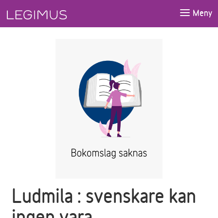
Gå till huvudinnehåll
Meny
Ludmila : svenskare kan
ingen vara