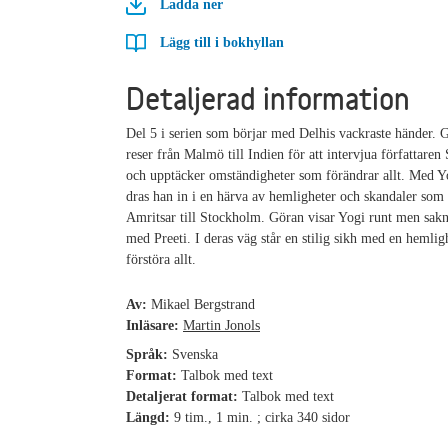
Ladda ner
Lägg till i bokhyllan
Detaljerad information
Del 5 i serien som börjar med Delhis vackraste händer.
reser från Malmö till Indien för att intervjua författare
och upptäcker omständigheter som förändrar allt. Med Y
dras han in i en härva av hemligheter och skandaler som
Amritsar till Stockholm. Göran visar Yogi runt men sakn
med Preeti. I deras väg står en stilig sikh med en hemli
förstöra allt.
Av:
Mikael Bergstrand
Inläsare:
Martin Jonols
Språk:
Svenska
Format:
Talbok med text
Detaljerat format:
Talbok med text
Längd:
9 tim., 1 min. ; cirka 340 sidor