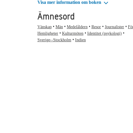
Visa mer information om boken
Ämnesord
Vänskap
Män
Medelåldern
Resor
Journalister
För
Hemligheter
Kulturmöten
Identitet (psykologi)
Sverige--Stockholm
Indien