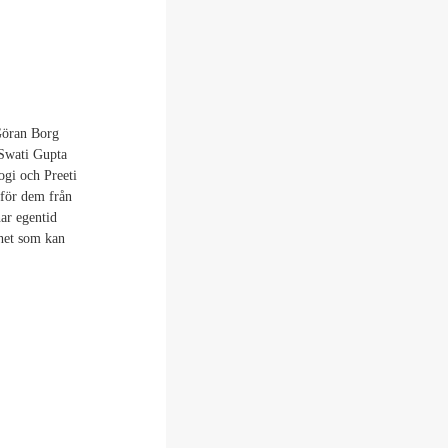
 Göran Borg
n Swati Gupta
ogi och Preeti
 för dem från
ar egentid
ghet som kan